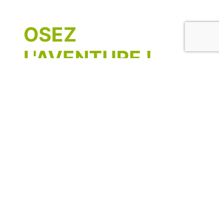
OSEZ
L'AVENTURE !
Votre avenir commence ici.
Complétez les informations ci-dessous,
nous reviendrons vers vous très
rapidement